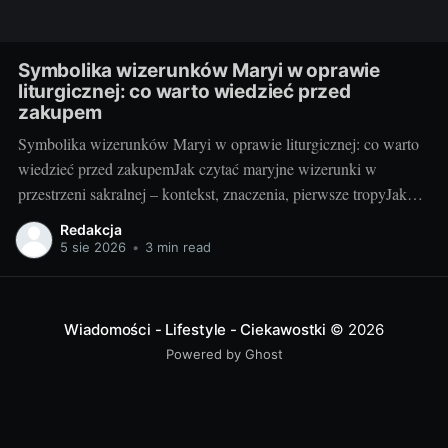
Symbolika wizerunków Maryi w oprawie
liturgicznej: co warto wiedzieć przed
zakupem
Symbolika wizerunków Maryi w oprawie liturgicznej: co warto
wiedzieć przed zakupemJak czytać maryjne wizerunki w
przestrzeni sakralnej – kontekst, znaczenia, pierwsze tropyJako
blogerka, która z radością testuje i porównuje rozwiązania do
Redakcja
kościołów i kaplic, wiem jedno: maryjny wizerunek w liturgii nie
5 sie 2026
•
3 min read
jest tylko dekoracją. To „okno” do tajemnicy, które pomaga
wiernym
Wiadomości - Lifestyle - Ciekawostki
© 2026
Powered by Ghost