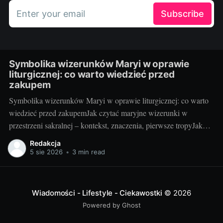
Enter your email
Subscribe
Symbolika wizerunków Maryi w oprawie
liturgicznej: co warto wiedzieć przed
zakupem
Symbolika wizerunków Maryi w oprawie liturgicznej: co warto
wiedzieć przed zakupemJak czytać maryjne wizerunki w
przestrzeni sakralnej – kontekst, znaczenia, pierwsze tropyJako
blogerka, która z radością testuje i porównuje rozwiązania do
Redakcja
kościołów i kaplic, wiem jedno: maryjny wizerunek w liturgii nie
5 sie 2026
•
3 min read
jest tylko dekoracją. To „okno” do tajemnicy, które pomaga
wiernym
Wiadomości - Lifestyle - Ciekawostki
© 2026
Powered by Ghost