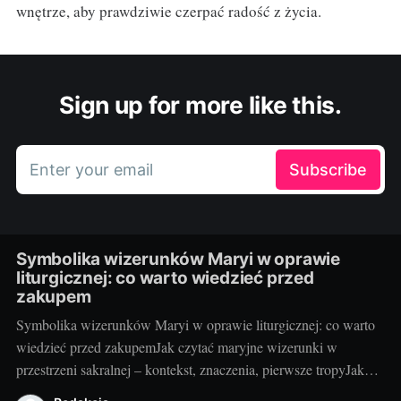
wnętrze, aby prawdziwie czerpać radość z życia.
Sign up for more like this.
Enter your email
Subscribe
Symbolika wizerunków Maryi w oprawie
liturgicznej: co warto wiedzieć przed
zakupem
Symbolika wizerunków Maryi w oprawie liturgicznej: co warto
wiedzieć przed zakupemJak czytać maryjne wizerunki w
przestrzeni sakralnej – kontekst, znaczenia, pierwsze tropyJako
blogerka, która z radością testuje i porównuje rozwiązania do