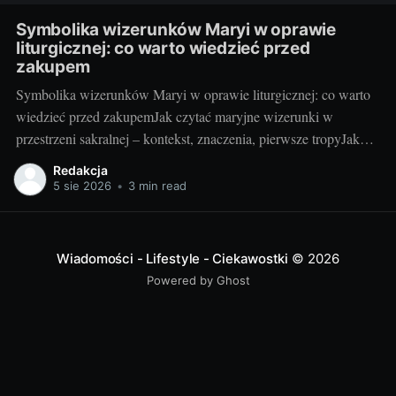
Symbolika wizerunków Maryi w oprawie
liturgicznej: co warto wiedzieć przed
zakupem
Symbolika wizerunków Maryi w oprawie liturgicznej: co warto
wiedzieć przed zakupemJak czytać maryjne wizerunki w
przestrzeni sakralnej – kontekst, znaczenia, pierwsze tropyJako
blogerka, która z radością testuje i porównuje rozwiązania do
Redakcja
kościołów i kaplic, wiem jedno: maryjny wizerunek w liturgii nie
5 sie 2026
•
3 min read
jest tylko dekoracją. To „okno” do tajemnicy, które pomaga
wiernym
Wiadomości - Lifestyle - Ciekawostki
© 2026
Powered by Ghost