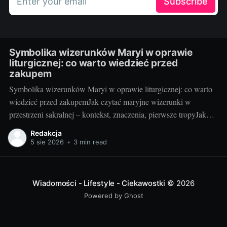
Enter your email
Subscribe
Symbolika wizerunków Maryi w oprawie
liturgicznej: co warto wiedzieć przed
zakupem
Symbolika wizerunków Maryi w oprawie liturgicznej: co warto
wiedzieć przed zakupemJak czytać maryjne wizerunki w
przestrzeni sakralnej – kontekst, znaczenia, pierwsze tropyJako
blogerka, która z radością testuje i porównuje rozwiązania do
Redakcja
kościołów i kaplic, wiem jedno: maryjny wizerunek w liturgii nie
5 sie 2026
•
3 min read
jest tylko dekoracją. To „okno” do tajemnicy, które pomaga
wiernym
Wiadomości - Lifestyle - Ciekawostki
© 2026
Powered by Ghost