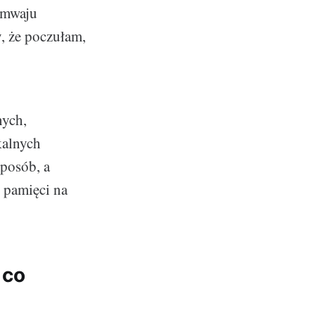
amwaju
, że poczułam,
nych,
kalnych
sposób, a
 pamięci na
 co