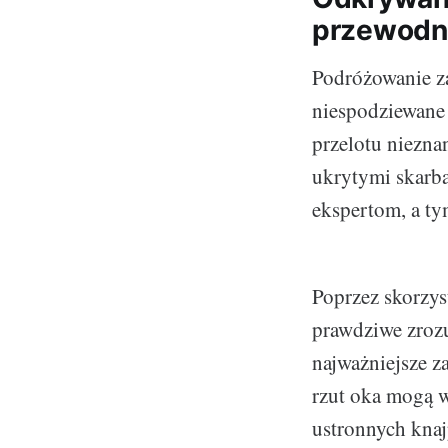
przewodni
Podróżowanie za
niespodziewane 
przelotu niezna
ukrytymi skarba
ekspertom, a ty
Poprzez skorzys
prawdziwe zroz
najważniejsze za
rzut oka mogą 
ustronnych knaj