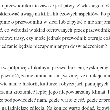
 przewodnika nie zawsze jest łatwy. Z własnego do
skierować uwagę na kilka kluczowych aspektów. Po p
opinie o przewodniku w sieci lub zapytać o nie znajom
ć, co wchodzi w skład oferowanych przez przewodnik
ardowe trasy, czy może jednak przewodnik oferuje co
zwiedzanie będzie niezapomnianym doświadczeniem?
a współpracę z lokalnym przewodnikiem, zyskujemy 
pewność, że nie ominą nas najważniejsze atrakcje mia
ie nam o historii, kulturze i obyczajach panującyc
czemu zrozumieć lepiej jego niepowtarzalny klimat. P
 podpowiedzieć nam, gdzie warto zjeść, gdzie zapro
 najładniejsze zdjęcia. Na koniec warto dodać, że zwi