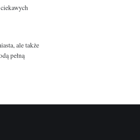
o ciekawych
sta, ale także
godą pełną