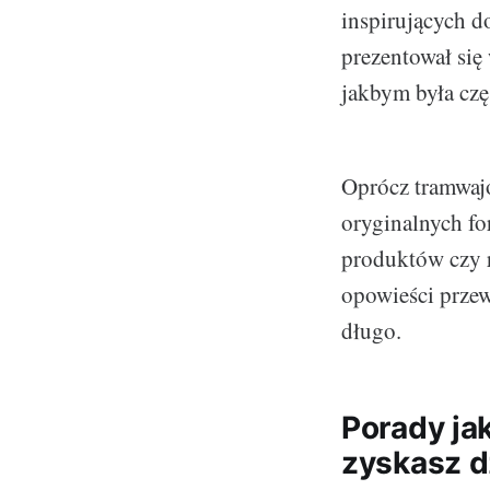
inspirujących 
prezentował się
jakbym była częś
Oprócz tramwajo
oryginalnych fo
produktów czy r
opowieści przew
długo.
Porady ja
zyskasz dz