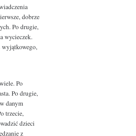
świadczenia
ierwsze, dobrze
ych. Po drugie,
a wycieczek.
ś wyjątkowego,
wiele. Po
sta. Po drugie,
h w danym
o trzecie,
wadzić dzieci
edzanie z