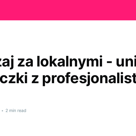
aj za lokalnymi - un
czki z profesjonalis
•
2 min read