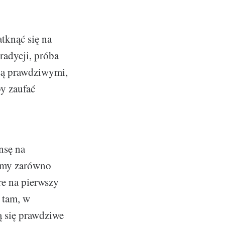
tknąć się na
radycji, próba
 są prawdziwymi,
by zaufać
nsę na
jemy zarówno
óre na pierwszy
 tam, w
ą się prawdziwe