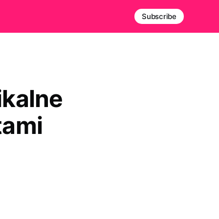
Subscribe
ikalne
tami