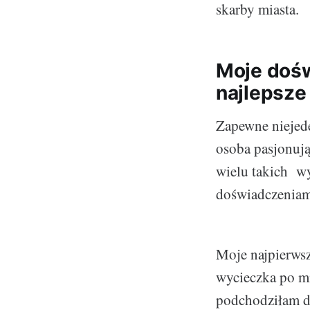
skarby miasta.
Moje dośw
najlepsze
Zapewne niejede
osoba pasjonuj
wielu takich wy
doświadczeniam
Moje najpierws
wycieczka po m
podchodziłam do