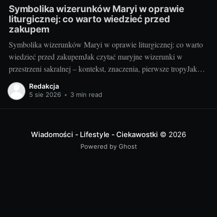
Symbolika wizerunków Maryi w oprawie
liturgicznej: co warto wiedzieć przed
zakupem
Symbolika wizerunków Maryi w oprawie liturgicznej: co warto
wiedzieć przed zakupemJak czytać maryjne wizerunki w
przestrzeni sakralnej – kontekst, znaczenia, pierwsze tropyJako
blogerka, która z radością testuje i porównuje rozwiązania do
Redakcja
kościołów i kaplic, wiem jedno: maryjny wizerunek w liturgii nie
5 sie 2026
•
3 min read
jest tylko dekoracją. To „okno” do tajemnicy, które pomaga
wiernym
Wiadomości - Lifestyle - Ciekawostki
© 2026
Powered by Ghost