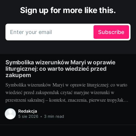
Sign up for more like this.
Enter your email
Subscribe
Symbolika wizerunków Maryi w oprawie
liturgicznej: co warto wiedzieć przed
zakupem
Symbolika wizerunków Maryi w oprawie liturgicznej: co warto
wiedzieć przed zakupemJak czytać maryjne wizerunki w
przestrzeni sakralnej – kontekst, znaczenia, pierwsze tropyJako
blogerka, która z radością testuje i porównuje rozwiązania do
Redakcja
kościołów i kaplic, wiem jedno: maryjny wizerunek w liturgii nie
5 sie 2026
•
3 min read
jest tylko dekoracją. To „okno” do tajemnicy, które pomaga
wiernym