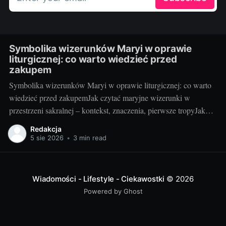
Symbolika wizerunków Maryi w oprawie
liturgicznej: co warto wiedzieć przed
zakupem
Symbolika wizerunków Maryi w oprawie liturgicznej: co warto
wiedzieć przed zakupemJak czytać maryjne wizerunki w
przestrzeni sakralnej – kontekst, znaczenia, pierwsze tropyJako
blogerka, która z radością testuje i porównuje rozwiązania do
Redakcja
kościołów i kaplic, wiem jedno: maryjny wizerunek w liturgii nie
5 sie 2026
•
3 min read
jest tylko dekoracją. To „okno” do tajemnicy, które pomaga
wiernym
Wiadomości - Lifestyle - Ciekawostki
© 2026
Powered by Ghost