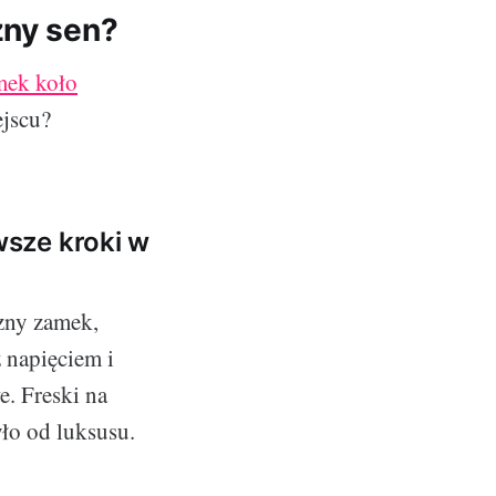
zny sen?
mek koło
ejscu?
sze kroki w
zny zamek,
 napięciem i
. Freski na
ło od luksusu.