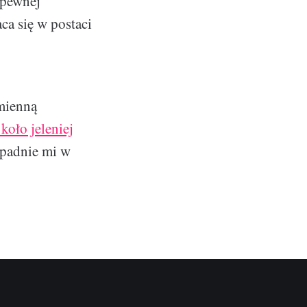
 pewnej
aca się w postaci
dmienną
koło jeleniej
apadnie mi w