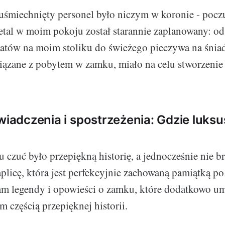
 uśmiechnięty personel było niczym w koronie - poczu
tal w moim pokoju został starannie zaplanowany: od 
atów na moim stoliku do świeżego pieczywa na śniad
iązane z pobytem w zamku, miało na celu stworzeni
świadczenia i spostrzeżenia: Gdzie luks
czuć było przepiękną historię, a jednocześnie nie br
licę, która jest perfekcyjnie zachowaną pamiątką p
am legendy i opowieści o zamku, które dodatkowo u
em częścią przepięknej historii.