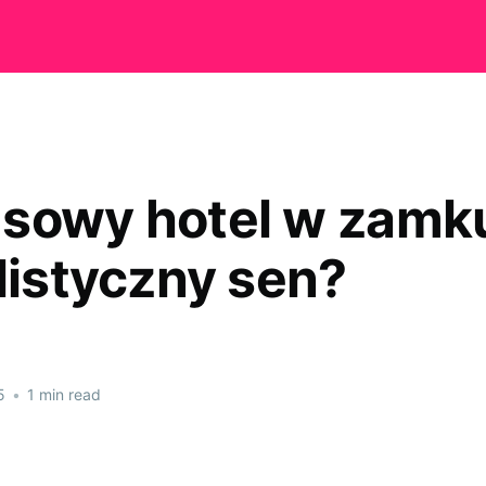
sowy hotel w zamku
alistyczny sen?
5
•
1 min read