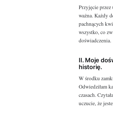
Przyjęcie przez
ważna. Każdy de
pachnących kwi
wszystko, co zw
doświadczenia.
II. Moje do
historię.
W środku zamku 
Odwiedziłam kap
czasach. Czytał
uczucie, że jest