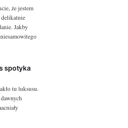
cie, że jestem
delikatnie
anie. Jakby
e niesamowitego
us spotyka
akło tu luksusu.
o dawnych
macniały