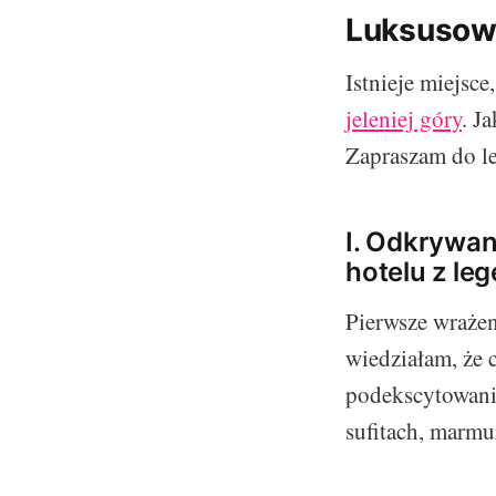
Luksusowy
Istnieje miejsce
jeleniej góry
. J
Zapraszam do l
I. Odkrywa
hotelu z le
Pierwsze wrażen
wiedziałam, że 
podekscytowani
sufitach, marmu