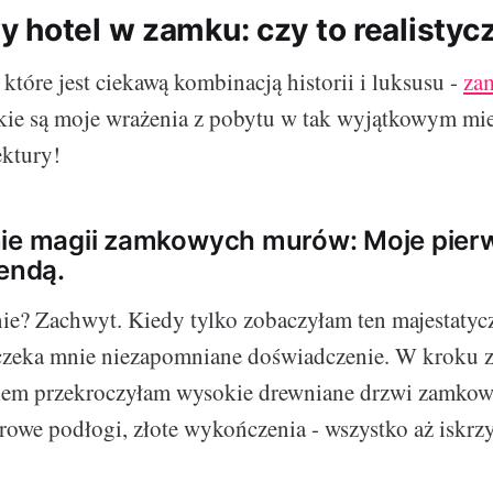
 hotel w zamku: czy to realistyc
, które jest ciekawą kombinacją historii i luksusu -
za
akie są moje wrażenia z pobytu w tak wyjątkowym mi
ektury!
nie magii zamkowych murów: Moje pierw
gendą.
ie? Zachwyt. Kiedy tylko zobaczyłam ten majestatyc
czeka mnie niezapomniane doświadczenie. W kroku z
em przekroczyłam wysokie drewniane drzwi zamkowe
rowe podłogi, złote wykończenia - wszystko aż iskrzy