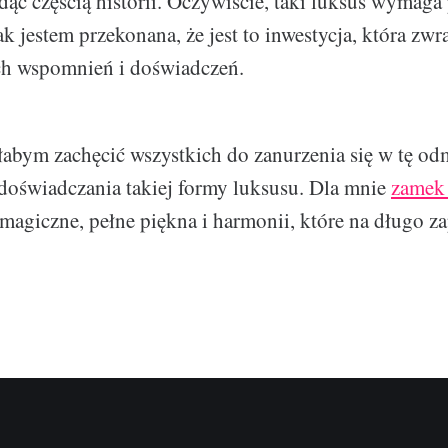
dąc częścią historii. Oczywiście, taki luksus wymaga
ak jestem przekonana, że jest to inwestycja, która zwr
h wspomnień i doświadczeń.
łabym zachęcić wszystkich do zanurzenia się w tę o
 doświadczania takiej formy luksusu. Dla mnie
zamek 
 magiczne, pełne piękna i harmonii, które na długo z