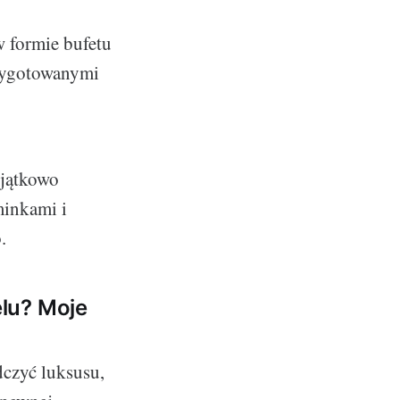
 formie bufetu
rzygotowanymi
yjątkowo
inkami i
.
lu? Moje
czyć luksusu,