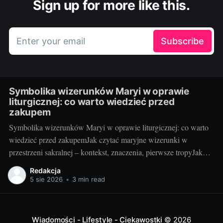
Sign up for more like this.
Enter your email
Subscribe
Symbolika wizerunków Maryi w oprawie
liturgicznej: co warto wiedzieć przed
zakupem
Symbolika wizerunków Maryi w oprawie liturgicznej: co warto
wiedzieć przed zakupemJak czytać maryjne wizerunki w
przestrzeni sakralnej – kontekst, znaczenia, pierwsze tropyJako
blogerka, która z radością testuje i porównuje rozwiązania do
Redakcja
kościołów i kaplic, wiem jedno: maryjny wizerunek w liturgii nie
5 sie 2026
•
3 min read
jest tylko dekoracją. To „okno” do tajemnicy, które pomaga
wiernym
Wiadomości - Lifestyle - Ciekawostki
© 2026