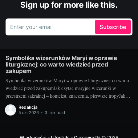
Sign up for more like this.
Enter your email
Subscribe
Symbolika wizerunków Maryi w oprawie
liturgicznej: co warto wiedzieć przed
zakupem
Symbolika wizerunków Maryi w oprawie liturgicznej: co warto
wiedzieć przed zakupemJak czytać maryjne wizerunki w
przestrzeni sakralnej – kontekst, znaczenia, pierwsze tropyJako
blogerka, która z radością testuje i porównuje rozwiązania do
Redakcja
kościołów i kaplic, wiem jedno: maryjny wizerunek w liturgii nie
5 sie 2026
•
3 min read
jest tylko dekoracją. To „okno” do tajemnicy, które pomaga
wiernym
Wiadomości - Lifestyle - Ciekawostki
© 2026