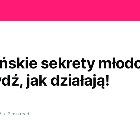
ńskie sekrety młodo
ź, jak działają!
5
•
2 min read