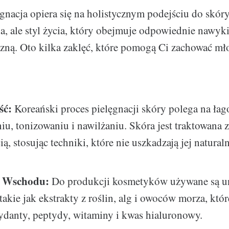
gnacja opiera się na holistycznym podejściu do skóry.
a, ale styl życia, który obejmuje odpowiednie nawyk
zną. Oto kilka zaklęć, które pomogą Ci zachować mł
ść:
Koreański proces pielęgnacji skóry polega na ła
iu, tonizowaniu i nawilżaniu. Skóra jest traktowana 
ą, stosując techniki, które nie uszkadzają jej natural
.
i Wschodu:
Do produkcji kosmetyków używane są u
 takie jak ekstrakty z roślin, alg i owoców morza, któ
ydanty, peptydy, witaminy i kwas hialuronowy.