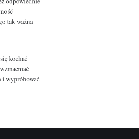
ież odpowiednie
tność
go tak ważna
się kochać
z wzmacniać
ia i wypróbować