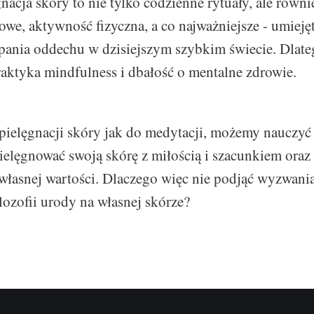
nacja skóry to nie tylko codzienne rytuały, ale równ
we, aktywność fizyczna, a co najważniejsze - umieję
apania oddechu w dzisiejszym szybkim świecie. Dlate
praktyka mindfulness i dbałość o mentalne zdrowie.
ielęgnacji skóry jak do medytacji, możemy nauczyć 
, pielęgnować swoją skórę z miłością i szacunkiem ora
własnej wartości. Dlaczego więc nie podjąć wyzwan
filozofii urody na własnej skórze?