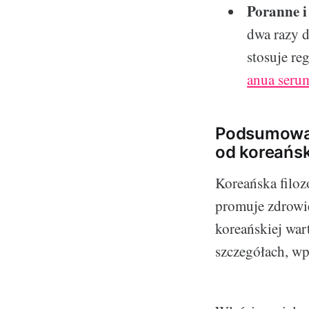
Poranne i
dwa razy d
stosuje re
anua seru
Podsumowan
od koreański
Koreańska filozo
promuje zdrowie
koreańskiej wart
szczegółach, wp