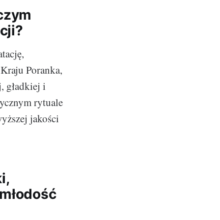
 czym
cji?
tację,
z Kraju Poranka,
 gładkiej i
stycznym rytuale
wyższej jakości
i,
a młodość