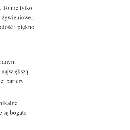
 To nie tylko
i żywieniowe i
odość i piękno
godnym
z największą
nej bariery
nikalne
re są bogate