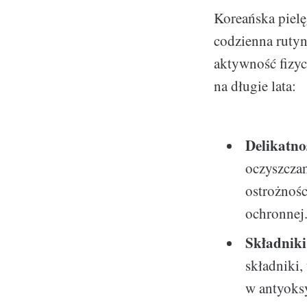
Koreańska pielę
codzienna rutyn
aktywność fizyc
na długie lata:
Delikatno
oczyszczan
ostrożności
ochronnej
Składnik
składniki,
w antyoks