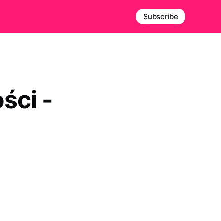
Subscribe
ści -