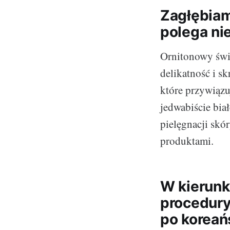
Zagłębiam
polega ni
Ornitonowy świa
delikatność i sk
które przywiązu
jedwabiście biał
pielęgnacji skór
produktami.
W kierunk
procedury
po koreań