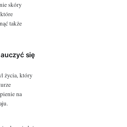
nie skóry
 które
knąć także
auczyć się
l życia, który
turze
upienie na
aju.