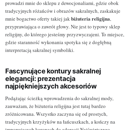
prowadzi mnie do sklepu z dewocjonaliami, gdzie obok
tradycyjnych różańców i obrazów sakralnych, zaskakuje
biżuteria religijna
mnie bogactwo oferty takiej jak
,
przyprawiająca o zawrót głowy. Nie jest to typowy sklep
religijny, do którego jesteśmy przyzwyczajeni. To miejsce,
gdzie staranność wykonania spotyka się z dogłębną
interpretacją sakralnej symboliki.
Fascynujące kontury sakralnej
elegancji: prezentacja
najpiękniejszych akcesoriów
Podążając ścieżką wprowadzenia do sakralnej mody,
zauważam, że biżuteria religijna jest tutaj bardzo
zróżnicowana. Wszystko zaczyna się od prostych,
tradycyjnych krzyżyków na łańcuszkach, a kończy na
imponujących koronach do adoracji Najświętszego