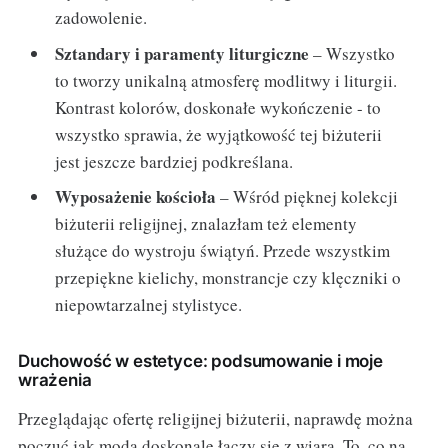
zadowolenie.
Sztandary i paramenty liturgiczne
– Wszystko
to tworzy unikalną atmosferę modlitwy i liturgii.
Kontrast kolorów, doskonałe wykończenie - to
wszystko sprawia, że wyjątkowość tej biżuterii
jest jeszcze bardziej podkreślana.
Wyposażenie kościoła
– Wśród pięknej kolekcji
biżuterii religijnej, znalazłam też elementy
służące do wystroju świątyń. Przede wszystkim
przepiękne kielichy, monstrancje czy klęczniki o
niepowtarzalnej stylistyce.
Duchowość w estetyce: podsumowanie i moje
wrażenia
Przeglądając ofertę religijnej biżuterii, naprawdę można
poczuć jak moda doskonale łączy się z wiarą. To, co na