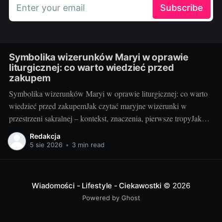
Enter your email
Subscribe
Symbolika wizerunków Maryi w oprawie
liturgicznej: co warto wiedzieć przed
zakupem
Symbolika wizerunków Maryi w oprawie liturgicznej: co warto
wiedzieć przed zakupemJak czytać maryjne wizerunki w
przestrzeni sakralnej – kontekst, znaczenia, pierwsze tropyJako
blogerka, która z radością testuje i porównuje rozwiązania do
Redakcja
kościołów i kaplic, wiem jedno: maryjny wizerunek w liturgii nie
5 sie 2026
•
3 min read
jest tylko dekoracją. To „okno” do tajemnicy, które pomaga
wiernym
Wiadomości - Lifestyle - Ciekawostki
© 2026
Powered by Ghost