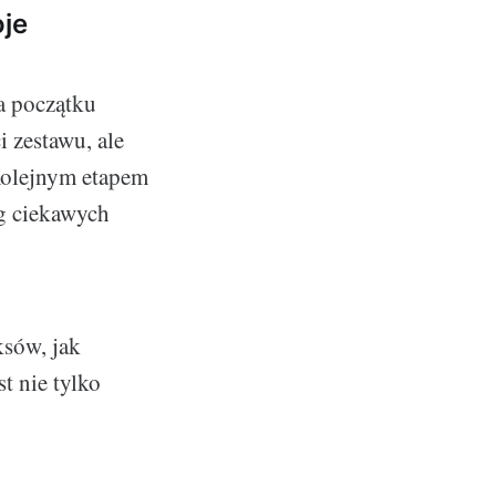
oje
na początku
 zestawu, ale
Kolejnym etapem
eg ciekawych
ksów, jak
t nie tylko