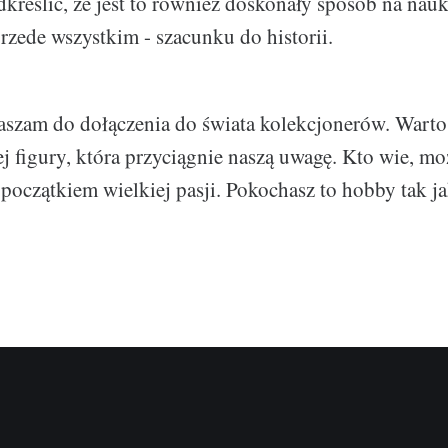
dkreślić, że jest to również doskonały sposób na nauk
przede wszystkim - szacunku do historii.
aszam do dołączenia do świata kolekcjonerów. Warto
j figury, która przyciągnie naszą uwagę. Kto wie, moż
ę początkiem wielkiej pasji. Pokochasz to hobby tak ja