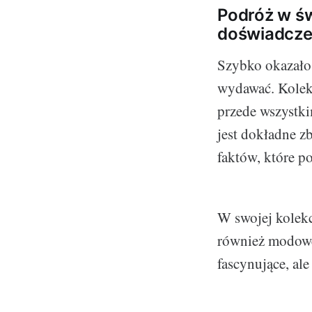
Podróż w św
doświadczen
Szybko okazało s
wydawać. Kolekc
przede wszystki
jest dokładne z
faktów, które p
W swojej kolekc
również modowe 
fascynujące, ale