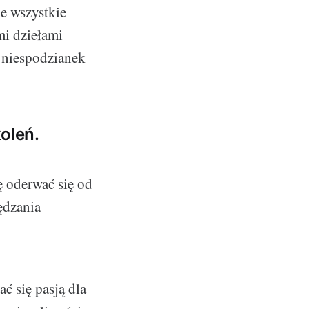
e wszystkie
mi dziełami
u niespodzianek
oleń.
ę oderwać się od
ędzania
ć się pasją dla