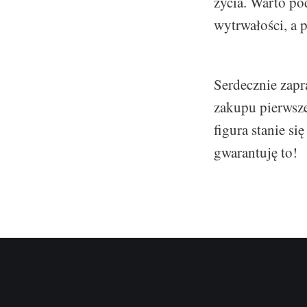
życia. Warto po
wytrwałości, a 
Serdecznie zapr
zakupu pierwsze
figura stanie si
gwarantuję to!