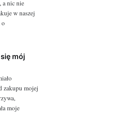
 a nic nie
akuje w naszej
 o
 się mój
miało
od zakupu mojej
rzywa,
ała moje