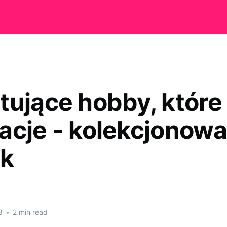
tujące hobby, które
acje - kolekcjonowa
ek
3
•
2 min read