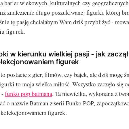
a barier wiekowych, kulturalnych czy geograficznych,
niż znalezienie długo poszukiwanej figurki, której br
aśnie tę pasję chciałabym Wam dziś przybliżyć - mowa
u figurek.
ki w kierunku wielkiej pasji - jak zaczął
olekcjonowaniem figurek
to postacie z gier, filmów, czy bajek, ale dziś mogę ś
figurki to moja wielka miłość. Wszystko zaczęło się 
 -
funko pop batmana
. Ta niewielka, wykonana z two
ać o nazwie Batman z serii Funko POP, zapoczątkow
 kolekcjonowaniem figurek.