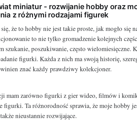
iat miniatur - rozwijanie hobby oraz m
ia z różnymi rodzajami figurek
ię, że to hobby nie jest takie proste, jak mogło się 
jonowanie to nie tylko gromadzenie kolejnych części
m szukanie, poszukiwanie, często wielomiesięczne. 
badanie figurki. Każda z nich ma swoją historię, szer
owinien znać każdy prawdziwy kolekcjoner.
ji mam zarówno figurki z gier wideo, filmów i komi
figurki. Ta różnorodność sprawia, że moje hobby jes
 także nieustannie rozwijające.