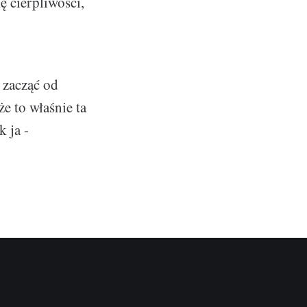
ę cierpliwości,
 zacząć od
e to właśnie ta
k ja -