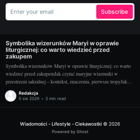
Enter your email
Subscribe
Symbolika wizerunków Maryi w oprawie
liturgicznej: co warto wiedzieć przed
zakupem
Symbolika wizerunków Maryi w oprawie liturgicznej: co warto
wiedzieć przed zakupemJak czytać maryjne wizerunki w
przestrzeni sakralnej – kontekst, znaczenia, pierwsze tropyJako
blogerka, która z radością testuje i porównuje rozwiązania do
Redakcja
kościołów i kaplic, wiem jedno: maryjny wizerunek w liturgii nie
5 sie 2026
•
3 min read
jest tylko dekoracją. To „okno” do tajemnicy, które pomaga
wiernym
Wiadomości - Lifestyle - Ciekawostki
© 2026
Powered by Ghost