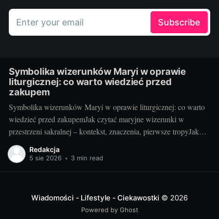
Enter your email
Subscribe
Symbolika wizerunków Maryi w oprawie
liturgicznej: co warto wiedzieć przed
zakupem
Symbolika wizerunków Maryi w oprawie liturgicznej: co warto
wiedzieć przed zakupemJak czytać maryjne wizerunki w
przestrzeni sakralnej – kontekst, znaczenia, pierwsze tropyJako
blogerka, która z radością testuje i porównuje rozwiązania do
Redakcja
kościołów i kaplic, wiem jedno: maryjny wizerunek w liturgii nie
5 sie 2026
•
3 min read
jest tylko dekoracją. To „okno” do tajemnicy, które pomaga
wiernym
Wiadomości - Lifestyle - Ciekawostki
© 2026
Powered by Ghost